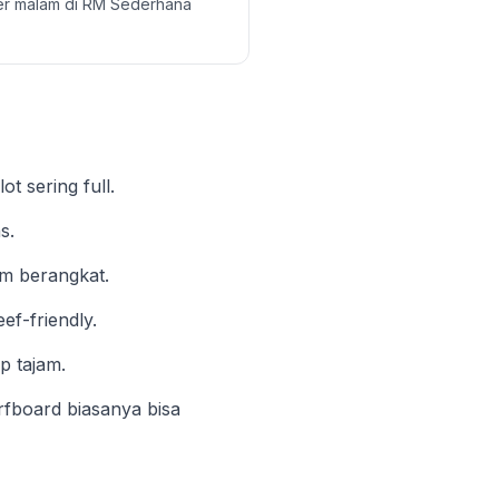
iner malam di RM Sederhana
t sering full.
s.
um berangkat.
ef-friendly.
p tajam.
rfboard biasanya bisa