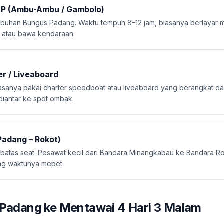
DP (Ambu-Ambu / Gambolo)
abuhan Bungus Padang. Waktu tempuh 8–12 jam, biasanya berlayar m
atau bawa kendaraan.
r / Liveaboard
iasanya pakai charter speedboat atau liveaboard yang berangkat dar
diantar ke spot ombak.
Padang – Rokot)
terbatas seat. Pesawat kecil dari Bandara Minangkabau ke Bandara Ro
ng waktunya mepet.
: Padang ke Mentawai 4 Hari 3 Malam