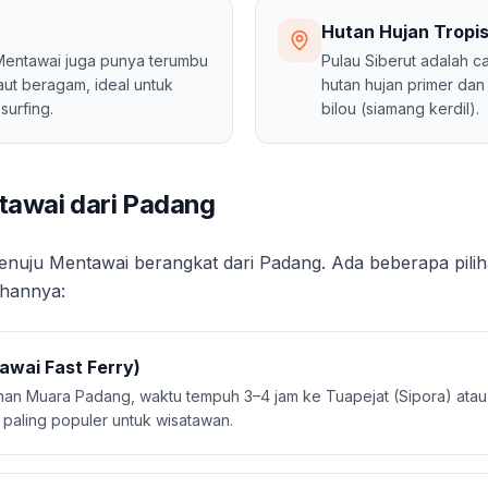
Hutan Hujan Tropis
Mentawai juga punya terumbu
Pulau Siberut adalah 
aut beragam, ideal untuk
hutan hujan primer da
surfing.
bilou (siamang kerdil).
awai dari Padang
nuju Mentawai berangkat dari Padang. Ada beberapa piliha
ihannya:
awai Fast Ferry)
han Muara Padang, waktu tempuh 3–4 jam ke Tuapejat (Sipora) atau 
n paling populer untuk wisatawan.