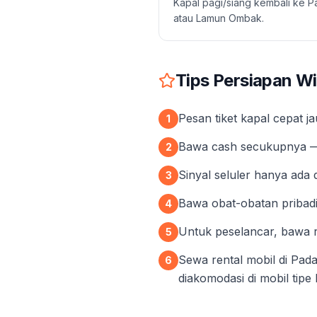
Kapal pagi/siang kembali ke P
atau Lamun Ombak.
Tips Persiapan W
Pesan tiket kapal cepat j
1
Bawa cash secukupnya — 
2
Sinyal seluler hanya ada
3
Bawa obat-obatan pribadi,
4
Untuk peselancar, bawa r
5
Sewa rental mobil di Pad
6
diakomodasi di mobil tipe