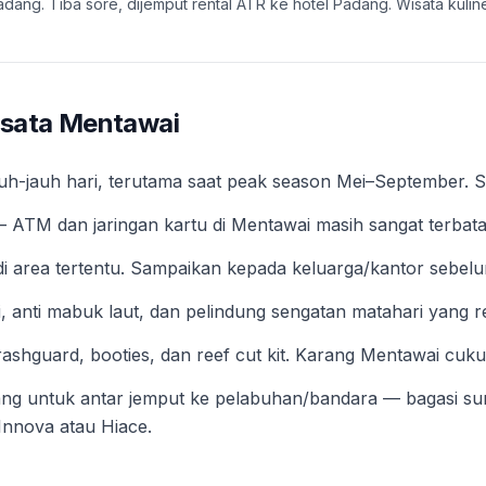
adang. Tiba sore, dijemput rental ATR ke hotel Padang. Wisata kul
isata Mentawai
auh-jauh hari, terutama saat peak season Mei–September. Slo
ATM dan jaringan kartu di Mentawai masih sangat terbata
 di area tertentu. Sampaikan kepada keluarga/kantor sebel
 anti mabuk laut, dan pelindung sengatan matahari yang re
ashguard, booties, dan reef cut kit. Karang Mentawai cuku
ang untuk antar jemput ke pelabuhan/bandara — bagasi su
 Innova atau Hiace.