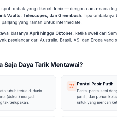
0 spot ombak yang dikenal dunia — dengan nama-nama leg
Bank Vaults, Telescopes, dan Greenbush
. Tipe ombaknya b
 panjang yang ramah untuk intermediate.
ntawai biasanya
April hingga Oktober
, ketika swell dari Sa
ak peselancar dari Australia, Brasil, AS, dan Eropa yang 
pa Saja Daya Tarik Mentawai?
Pantai Pasir Putih
tato tubuh tertua di dunia.
Pantai-pantai sepi denga
rei (dukun) menjadi
jernih, dan pohon kela
 tak terlupakan.
untuk yang mencari ket