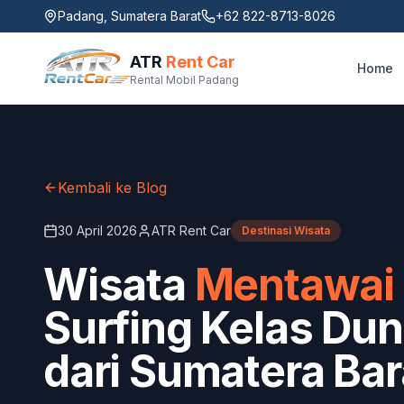
Padang, Sumatera Barat
+62 822-8713-8026
ATR
Rent Car
Home
Rental Mobil Padang
Kembali ke Blog
30 April 2026
ATR Rent Car
Destinasi Wisata
Wisata
Mentawai
Surfing Kelas Du
dari Sumatera Bar