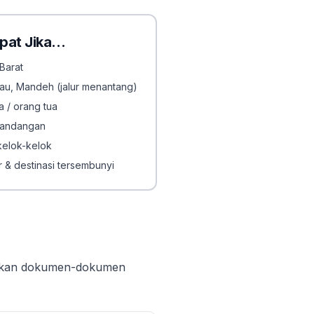
epat Jika…
Barat
jau, Mandeh (jalur menantang)
 / orang tua
mandangan
kelok-kelok
 & destinasi tersembunyi
tuhkan dokumen-dokumen