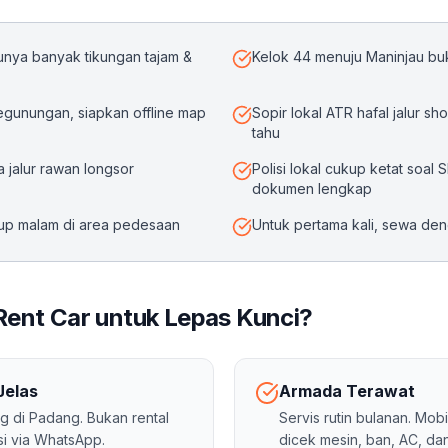
unya banyak tikungan tajam &
Kelok 44 menuju Maninjau b
pegunungan, siapkan offline map
Sopir lokal ATR hafal jalur s
tahu
 jalur rawan longsor
Polisi lokal cukup ketat soa
dokumen lengkap
up malam di area pedesaan
Untuk pertama kali, sewa den
Rent Car untuk Lepas Kunci?
Jelas
Armada Terawat
g di Padang. Bukan rental
Servis rutin bulanan. Mob
si via WhatsApp.
dicek mesin, ban, AC, da