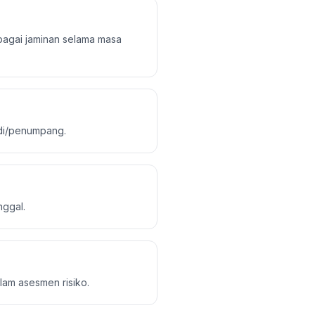
bagai jaminan selama masa
adi/penumpang.
nggal.
alam asesmen risiko.