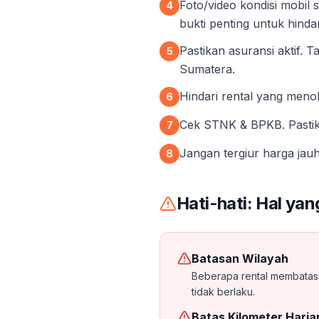
Foto/video kondisi mobil 
4
bukti penting untuk hindar
Pastikan asuransi aktif.
5
Sumatera.
Hindari rental yang menola
6
Cek STNK & BPKB. Pastik
7
Jangan tergiur harga jauh
8
Hati-hati: Hal ya
Batasan Wilayah
Beberapa rental membatasi
tidak berlaku.
Batas Kilometer Haria