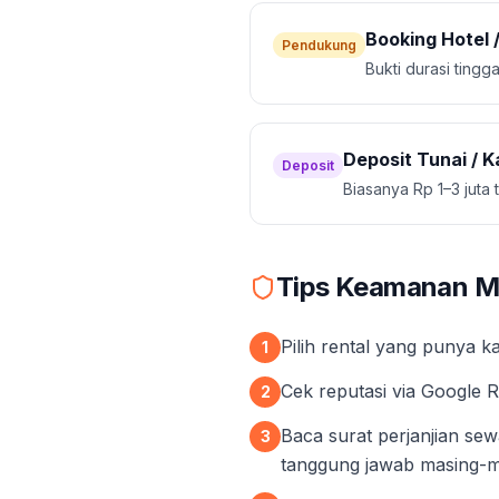
Booking Hotel 
Pendukung
Bukti durasi ting
Deposit Tunai / K
Deposit
Biasanya Rp 1–3 juta 
Tips Keamanan Me
Pilih rental yang punya k
1
Cek reputasi via Google R
2
Baca surat perjanjian sew
3
tanggung jawab masing-m