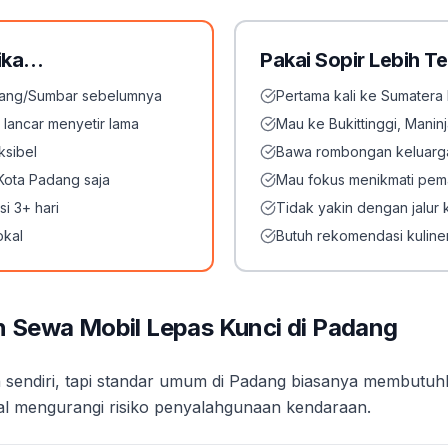
Jika…
Pakai Sopir Lebih T
dang/Sumbar sebelumnya
Pertama kali ke Sumatera 
 lancar menyetir lama
Mau ke Bukittinggi, Manin
ksibel
Bawa rombongan keluarga
 Kota Padang saja
Mau fokus menikmati pe
i 3+ hari
Tidak yakin dengan jalur 
okal
Butuh rekomendasi kuliner
 Sewa Mobil Lepas Kunci di Padang
an sendiri, tapi standar umum di Padang biasanya membu
ental mengurangi risiko penyalahgunaan kendaraan.